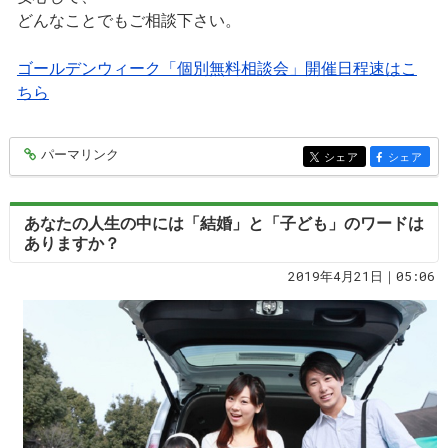
どんなことでもご相談下さい。
ゴールデンウィーク「個別無料相談会」開催日程速はこ
ちら
パーマリンク
entry362
シェア
シェア
entry362
entry362
あなたの人生の中には「結婚」と「子ども」のワードは
ありますか？
2019年4月21日｜05:06