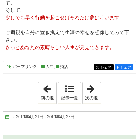
す。
そして、
少しでも早く行動を起こせばそれだけ夢は叶います。
ご両親を自分に置き換えて生涯の幸せを想像してみて下
さい。
きっとあなたの素晴らしい人生が見えてきます。
パーマリンク
人生
,
婚活
entry361
シェア
シェア
entry361
entry361
「2019年4月14日 - 2019年4月20日」
「2019年4月28日 
前の週
記事一覧
次の週
2019年4月21日 - 2019年4月27日
Home