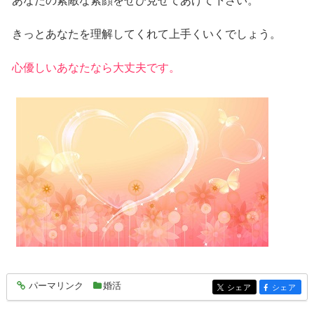
あなたの素敵な素顔をぜひ見せてあげて下さい。
きっとあなたを理解してくれて上手くいくでしょう。
心優しいあなたなら大丈夫です。
パーマリンク
婚活
entry312
シェア
シェア
entry312
entry312