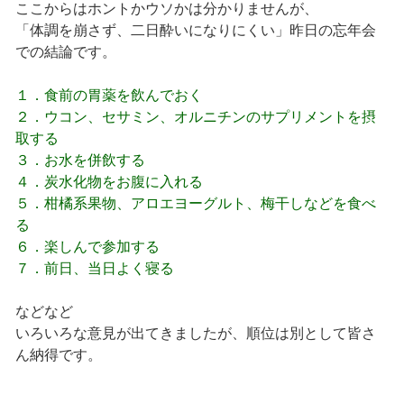
ここからはホントかウソかは分かりませんが、
「体調を崩さず、二日酔いになりにくい」昨日の忘年会
での結論です。
１．食前の胃薬を飲んでおく
２．ウコン、セサミン、オルニチンのサプリメントを摂
取する
３．お水を併飲する
４．炭水化物をお腹に入れる
５．柑橘系果物、アロエヨーグルト、梅干しなどを食べ
る
６．楽しんで参加する
７．前日、当日よく寝る
などなど
いろいろな意見が出てきましたが、順位は別として皆さ
ん納得です。