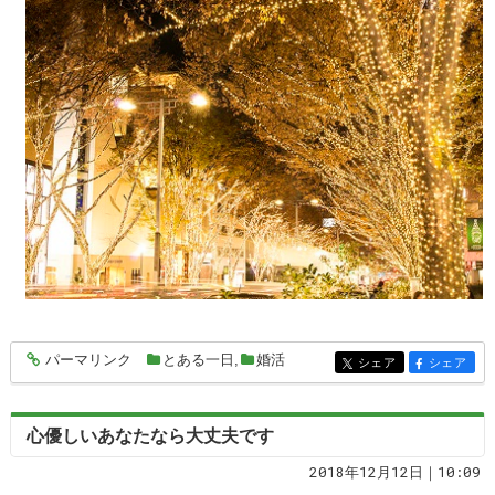
パーマリンク
とある一日
,
婚活
entry319
シェア
シェア
entry319
entry319
心優しいあなたなら大丈夫です
2018年12月12日｜10:09