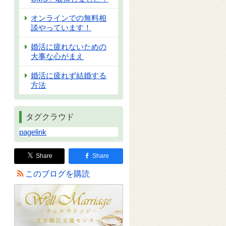
オンラインでの無料相
談やっています！
婚活に疲れないための
大事な心がまえ
婚活に疲れず結婚する
方法
タグクラウド
pagelink
Share
Share
このブログを購読