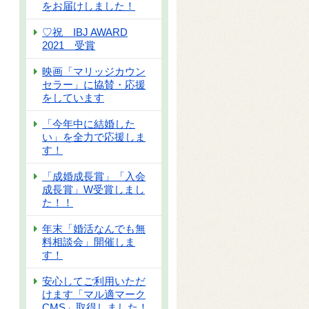
をお届けしました！
♡祝 IBJ AWARD
2021 受賞
映画「マリッジカウン
セラー」に協賛・応援
をしています
「今年中に結婚した
い」を全力で応援しま
す！
「成婚成長賞」「入会
成長賞」W受賞しまし
た！！
年末「婚活なんでも無
料相談会」開催しま
す！
安心してご利用いただ
けます「マル適マーク
CMS」取得しました！