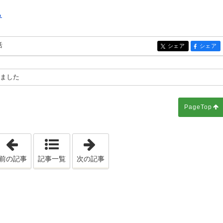
ら
活
シェア
シェア
entry292
entry292
めました
PageTop
「デートスポット文京Vol.３（秋の散策、六義園）」
「結婚式を挙げた、綱町三井倶楽部
前の記事
記事一覧
次の記事