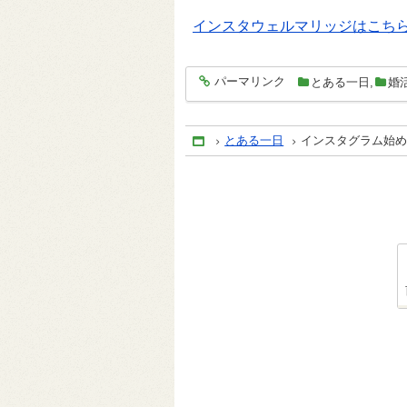
インスタウェルマリッジはこち
パーマリンク
とある一日
,
婚
entry292
とある一日
インスタグラム始
Home