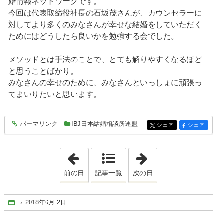
婚情報ネットワークです。
今回は代表取締役社長の石坂茂さんが、カウンセラーに
対してより多くのみなさんが幸せな結婚をしていただく
ためにはどうしたら良いかを勉強する会でした。
メソッドとは手法のことで、とても解りやすくなるほど
と思うことばかり。
みなさんの幸せのために、みなさんといっしょに頑張っ
てまいりたいと思います。
パーマリンク
IBJ日本結婚相談所連盟
entry258
シェア
シェア
entry258
entry258
「2018年5月14日」
「2018年6月20日
前の日
記事一覧
次の日
2018年6月 2日
Home