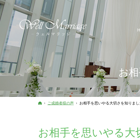
お相
ホーム
ご成婚者様の声
お相手を思いやる大切さを知りまし
お相手を思いやる大