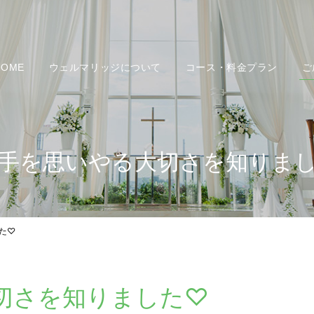
HOME
ウェルマリッジについて
コース・料金プラン
ご
手を思いやる大切さを知りま
た♡
切さを知りました♡